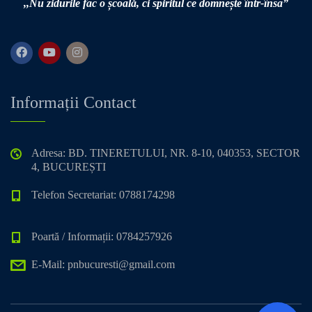
,,Nu zidurile fac o școală,
ci spiritul ce domnește într-însa”
Informații Contact
Adresa: BD. TINERETULUI, NR. 8-10, 040353, SECTOR
4, BUCUREȘTI
Telefon Secretariat: 0788174298
Poartă / Informații: 0784257926
E-Mail: pnbucuresti@gmail.com