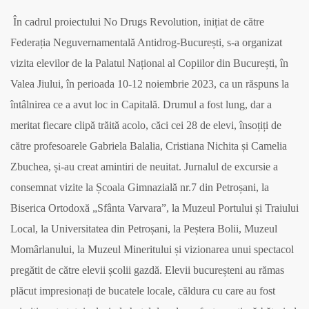
În cadrul proiectului No Drugs Revolution, inițiat de către
Federația Neguvernamentală Antidrog-București, s-a organizat
vizita elevilor de la Palatul Național al Copiilor din București, în
Valea Jiului, în perioada 10-12 noiembrie 2023, ca un răspuns la
întâlnirea ce a avut loc in Capitală. Drumul a fost lung, dar a
meritat fiecare clipă trăită acolo, căci cei 28 de elevi, însoțiți de
către profesoarele Gabriela Balalia, Cristiana Nichita și Camelia
Zbuchea, și-au creat amintiri de neuitat. Jurnalul de excursie a
consemnat vizite la Școala Gimnazială nr.7 din Petroșani, la
Biserica Ortodoxă „Sfânta Varvara”, la Muzeul Portului și Traiului
Local, la Universitatea din Petroșani, la Peștera Bolii, Muzeul
Momârlanului, la Muzeul Mineritului și vizionarea unui spectacol
pregătit de către elevii școlii gazdă. Elevii bucureșteni au rămas
plăcut impresionați de bucatele locale, căldura cu care au fost