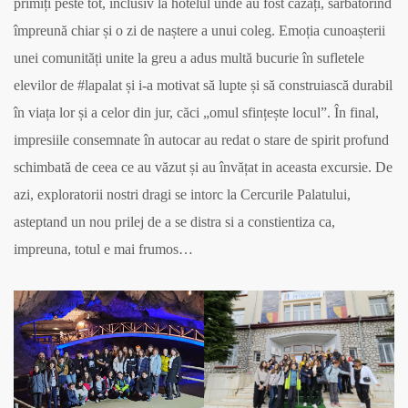
primiți peste tot, inclusiv la hotelul unde au fost cazați, sărbătorind
împreună chiar și o zi de naștere a unui coleg. Emoția cunoașterii
unei comunități unite la greu a adus multă bucurie în sufletele
elevilor de #lapalat și i-a motivat să lupte și să construiască durabil
în viața lor și a celor din jur, căci „omul sfințește locul”. În final,
impresiile consemnate în autocar au redat o stare de spirit profund
schimbată de ceea ce au văzut și au învățat in aceasta excursie. De
azi, exploratorii nostri dragi se intorc la Cercurile Palatului,
asteptand un nou prilej de a se distra si a constientiza ca,
impreuna, totul e mai frumos…