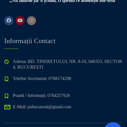
,,Nu zidurile fac o școală,
ci spiritul ce domnește într-însa”
Informații Contact
Adresa: BD. TINERETULUI, NR. 8-10, 040353, SECTOR
4, BUCUREȘTI
Telefon Secretariat: 0788174298
Poartă / Informații: 0784257926
E-Mail: pnbucuresti@gmail.com