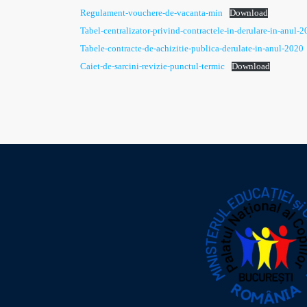
Regulament-vouchere-de-vacanta-min
Download
Tabel-centralizator-privind-contractele-in-derulare-in-anul-
Tabele-contracte-de-achizitie-publica-derulate-in-anul-2020
Caiet-de-sarcini-revizie-punctul-termic
Download