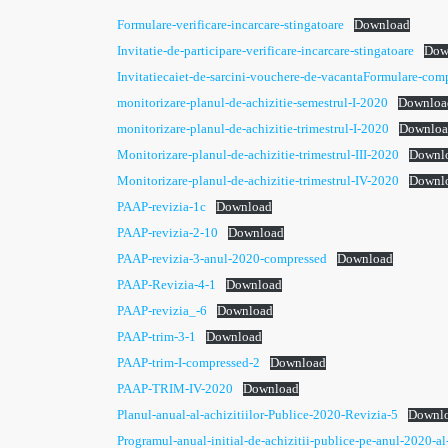
Formulare-verificare-incarcare-stingatoare
Download
Invitatie-de-participare-verificare-incarcare-stingatoare
Dow
Invitatiecaiet-de-sarcini-vouchere-de-vacantaFormulare-com
monitorizare-planul-de-achizitie-semestrul-I-2020
Downloa
monitorizare-planul-de-achizitie-trimestrul-I-2020
Downloa
Monitorizare-planul-de-achizitie-trimestrul-III-2020
Downl
Monitorizare-planul-de-achizitie-trimestrul-IV-2020
Downl
PAAP-revizia-1c
Download
PAAP-revizia-2-10
Download
PAAP-revizia-3-anul-2020-compressed
Download
PAAP-Revizia-4-1
Download
PAAP-revizia_-6
Download
PAAP-trim-3-1
Download
PAAP-trim-I-compressed-2
Download
PAAP-TRIM-IV-2020
Download
Planul-anual-al-achizitiilor-Publice-2020-Revizia-5
Downl
Programul-anual-initial-de-achizitii-publice-pe-anul-2020-al