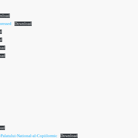
nload
pressed
Download
d
d
oad
oad
oad
-Palatului-National-al-Copiilormic
Download