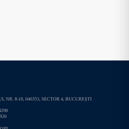
I, NR. 8-10, 040353, SECTOR 4, BUCUREȘTI
74298
7926
.com