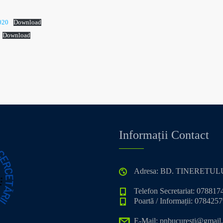
2020
Download
Download
Informații Contact
Adresa: BD. TINERETULU
Telefon Secretariat: 07881
Poartă / Informații: 078425
E-Mail: pnbucuresti@gmail